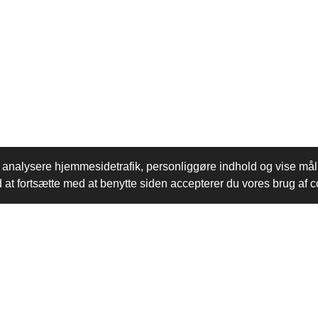
e, analysere hjemmesidetrafik, personliggøre indhold og vise m
d at fortsætte med at benytte siden accepterer du vores brug af 