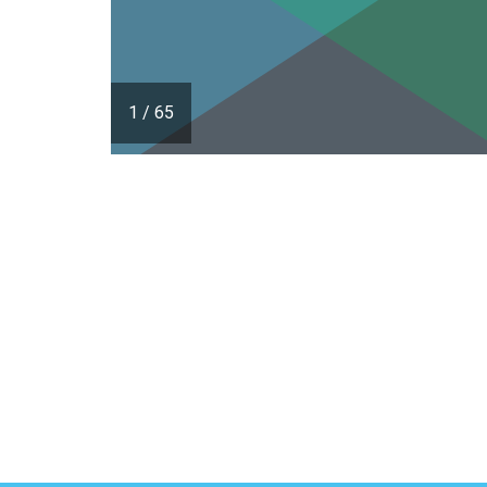
1
/
65