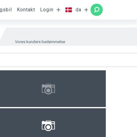
gsbil
Kontakt
Login
da
ærelser
SØG
Vores kunders bedømmelse