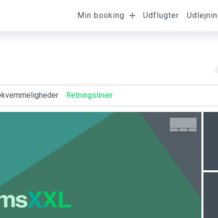
Min booking
Udflugter
Udlejnin
mst
Afrejse
Gæster
V
ekvemmeligheder
Retningslinier