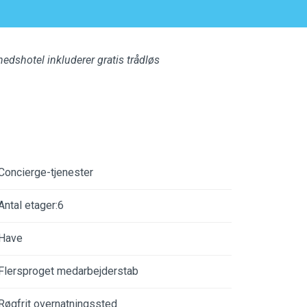
ghedshotel inkluderer gratis trådløs
Concierge-tjenester
Antal etager:6
Have
Flersproget medarbejderstab
Røgfrit overnatningssted