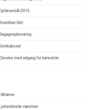
Opførselsår:2015
Snackbar/deli
Bagageopbevaring
Selskabssal
Elevator med adgang for kørestole
Hårtørrer
Lydisolerede værelser