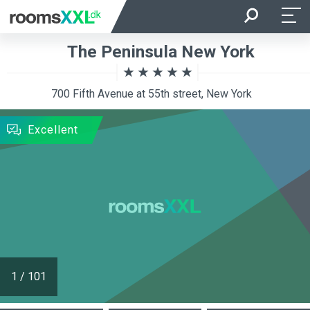
Ankomst
Afrejse
The Peninsula New York
Gæster
Værelser
700 Fifth Avenue at 55th street, New York
SØG
Excellent
1
/
101