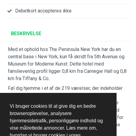
Debetkort accepteres ikke
BESKRIVELSE
Med et ophold hos The Peninsula New York har du en
central base i New York, kun få skridt fra 5th Avenue og
Museum for Moderne Kunst. Dette hotel med
familievenlig profil ligger 0,8 km fra Carnegie Hall og 0,8
km fra Tiffany & Co..
Føl dig hjemme i et af de 219 værelser, der indeholder
minibar og LED-tv. Din seng har topmadras og er
udstyret med dundyner og premium-sengetøj. Der er
Vi bruger cookies til at give dig en bedre
gratis internetforbindelse via kabel og Wi-Fi, og med
browseroplevelse, analysere
dvd-afspiller og digitale kanaler er der også sørget for
hjemmesidetrafik, personliggøre indhold og
underholdningen. Værelset har et privat badeværelse
vise målrettede annoncer. Læs mere om,
med gratis toiletartikler og hårtørrer.
hvordan vi bruger cookies i vores