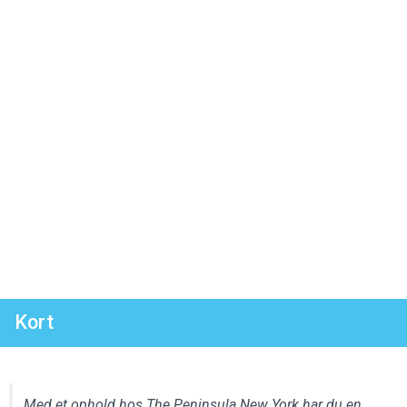
Kort
Med et ophold hos The Peninsula New York har du en