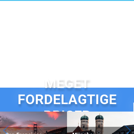
MEGET
FORDELAGTIGE
N
PRISER
Beijing Hotel Nuo Forbidden City
Hotel Adagio, Autograph Colle