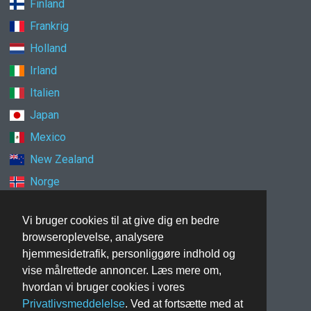
Finland
Frankrig
Holland
Irland
Italien
Japan
Mexico
New Zealand
Norge
Polen
Vi bruger cookies til at give dig en bedre
Schweiz
browseroplevelse, analysere
Singapore
hjemmesidetrafik, personliggøre indhold og
Spanien
vise målrettede annoncer. Læs mere om,
hvordan vi bruger cookies i vores
Storbritannien
Privatlivsmeddelelse
. Ved at fortsætte med at