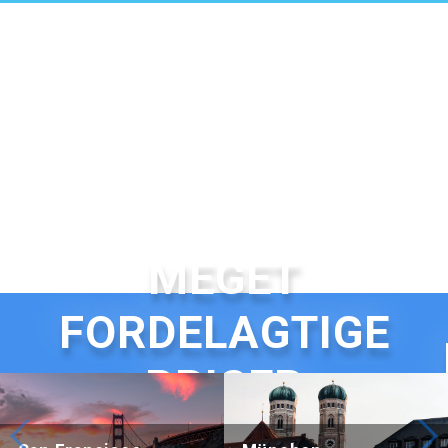
MEGET
FORDELAGTIGE
N
PRISER
Beijing Hotel Nuo Forbidden City
Hotel Adagio, Autograph Colle