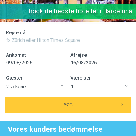
Book de bedste hoteller i
Barcelona
Rejsemål
Ankomst
Afrejse
Gæster
Værelser
SØG
Vores kunders bedømmelse