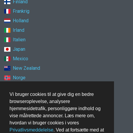
Finland
Frankrig
Holland
Irland
Italien
Japan
Mexico
New Zealand
Norge
Polen
Vi bruger cookies til at give dig en bedre
Schweiz
browseroplevelse, analysere
Singapore
hjemmesidetrafik, personliggøre indhold og
Spanien
vise målrettede annoncer. Læs mere om,
hvordan vi bruger cookies i vores
Storbritannien
Privatlivsmeddelelse
. Ved at fortsætte med at